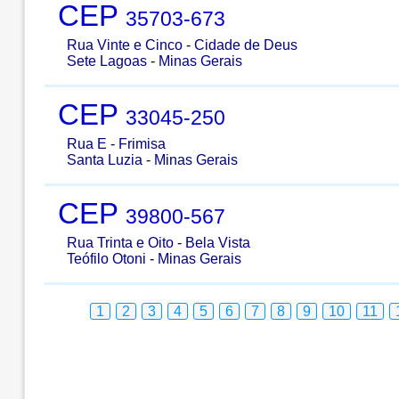
CEP
35703-673
Rua Vinte e Cinco
-
Cidade de Deus
Sete Lagoas
-
Minas Gerais
CEP
33045-250
Rua E
-
Frimisa
Santa Luzia
-
Minas Gerais
CEP
39800-567
Rua Trinta e Oito
-
Bela Vista
Teófilo Otoni
-
Minas Gerais
1
2
3
4
5
6
7
8
9
10
11