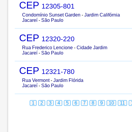
CEP
12305-801
Condomínio Sunset Garden
-
Jardim Califórnia
Jacareí
-
São Paulo
CEP
12320-220
Rua Frederico Lencione
-
Cidade Jardim
Jacareí
-
São Paulo
CEP
12321-780
Rua Vermont
-
Jardim Flórida
Jacareí
-
São Paulo
1
2
3
4
5
6
7
8
9
10
11