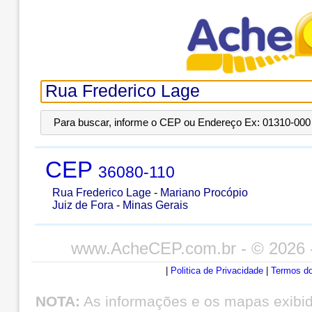
Para buscar, informe o CEP ou Endereço Ex: 01310-000 
CEP
36080-110
Rua Frederico Lage
-
Mariano Procópio
Juiz de Fora
-
Minas Gerais
www.AcheCEP.com.br
- © 2026 
|
Politica de Privacidade
|
Termos do
NOTA:
As informações e os mapas exibi