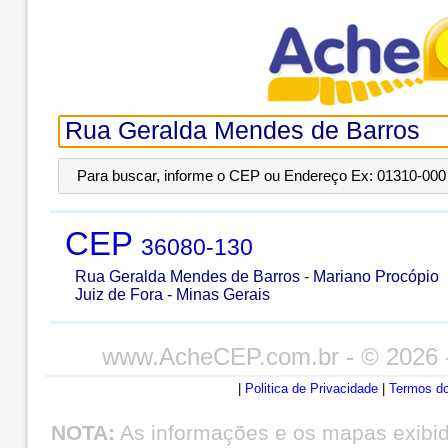
Para buscar, informe o CEP ou Endereço Ex: 01310-000 
CEP
36080-130
Rua Geralda Mendes de Barros
-
Mariano Procópio
Juiz de Fora
-
Minas Gerais
www.AcheCEP.com.br
- © 2026 
|
Politica de Privacidade
|
Termos do
NOTA:
As informações e os mapas exibi