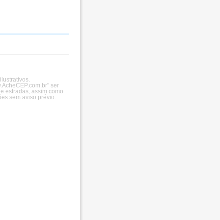
ustrativos.
ww.AcheCEP.com.br" ser
 e estradas, assim como
es sem aviso prévio.