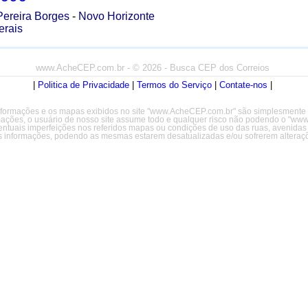
ereira Borges
-
Novo Horizonte
erais
www.AcheCEP.com.br
- © 2026 - Busca CEP dos Correios
|
Politica de Privacidade
|
Termos do Serviço
|
Contate-nos
|
formações e os mapas exibidos no site "www.AcheCEP.com.br" são simplesmente il
rmações, o usuário de nosso site assume todo e qualquer risco não podendo o "w
entuais imperfeições nos referidos mapas ou condições de uso das ruas, avenidas
s informações, podendo as mesmas estarem desatualizadas e/ou sofrerem alteraçõ