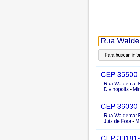
Para buscar, inf
CEP
35500
Rua Waldemar P
Divinópolis
-
Mi
CEP
36030
Rua Waldemar P
Juiz de Fora
-
M
CEP
38181