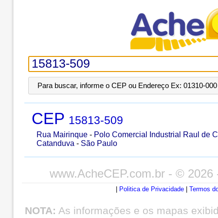
Para buscar, informe o CEP ou Endereço Ex: 01310-000 
CEP
15813-509
Rua Mairinque
-
Polo Comercial Industrial Raul de 
Catanduva
-
São Paulo
www.AcheCEP.com.br
- © 2026 
|
Politica de Privacidade
|
Termos do
NOTA:
As informações e os mapas exibi