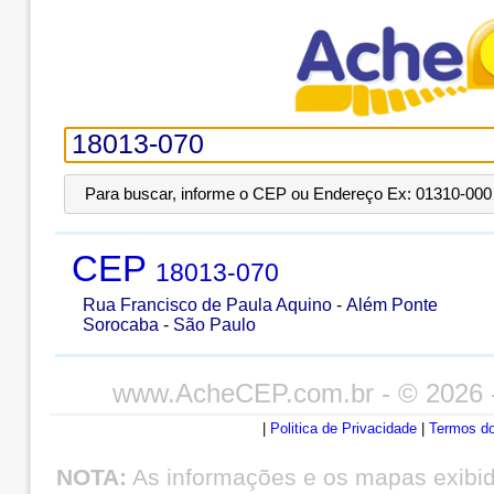
Para buscar, informe o CEP ou Endereço Ex: 01310-000 
CEP
18013-070
Rua Francisco de Paula Aquino
-
Além Ponte
Sorocaba
-
São Paulo
www.AcheCEP.com.br
- © 2026 
|
Politica de Privacidade
|
Termos do
NOTA:
As informações e os mapas exibi