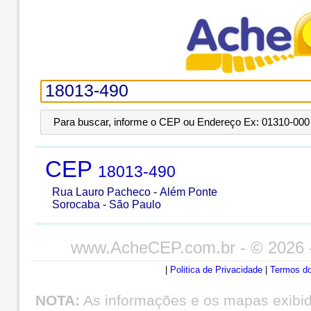
Para buscar, informe o CEP ou Endereço Ex: 01310-000 
CEP
18013-490
Rua Lauro Pacheco
-
Além Ponte
Sorocaba
-
São Paulo
www.AcheCEP.com.br
- © 2026 
|
Politica de Privacidade
|
Termos do
NOTA:
As informações e os mapas exibi