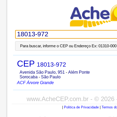
Para buscar, informe o CEP ou Endereço Ex: 01310-000 
CEP
18013-972
Avenida São Paulo, 951
-
Além Ponte
Sorocaba
-
São Paulo
ACF Árvore Grande
www.AcheCEP.com.br
- © 2026 
|
Politica de Privacidade
|
Termos do