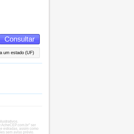
ha um estado (UF)
ustrativos.
ww.AcheCEP.com.br" ser
 e estradas, assim como
es sem aviso prévio.