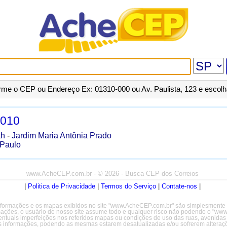
orme o CEP ou Endereço Ex: 01310-000 ou Av. Paulista, 123 e escol
-010
th
-
Jardim Maria Antônia Prado
Paulo
www.AcheCEP.com.br
- © 2026 - Busca CEP dos Correios
|
Politica de Privacidade
|
Termos do Serviço
|
Contate-nos
|
formações e os mapas exibidos no site "www.AcheCEP.com.br" são simplesmente il
rmações, o usuário de nosso site assume todo e qualquer risco não podendo o "w
entuais imperfeições nos referidos mapas ou condições de uso das ruas, avenidas
s informações, podendo as mesmas estarem desatualizadas e/ou sofrerem alteraçõ