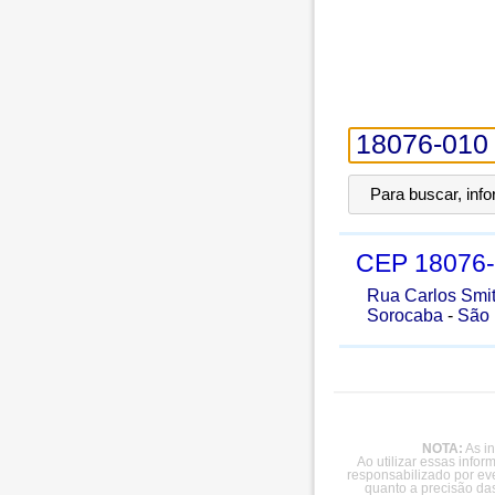
Para buscar, inf
CEP
18076
Rua Carlos Smi
Sorocaba
-
São 
NOTA:
As in
Ao utilizar essas info
responsabilizado por ev
quanto a precisão da