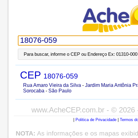
Para buscar, informe o CEP ou Endereço Ex: 01310-000 
CEP
18076-059
Rua Amaro Vieira da Silva
-
Jardim Maria Antônia P
Sorocaba
-
São Paulo
www.AcheCEP.com.br
- © 2026 
|
Politica de Privacidade
|
Termos do
NOTA:
As informações e os mapas exibi