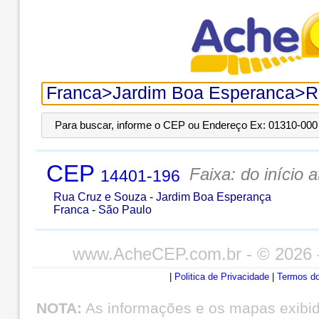
Para buscar, informe o CEP ou Endereço Ex: 01310-000 
CEP
Faixa: do início 
14401-196
Rua Cruz e Souza
-
Jardim Boa Esperança
Franca
-
São Paulo
www.AcheCEP.com.br
- © 2026 
|
Politica de Privacidade
|
Termos do
NOTA:
As informações e os mapas exibi