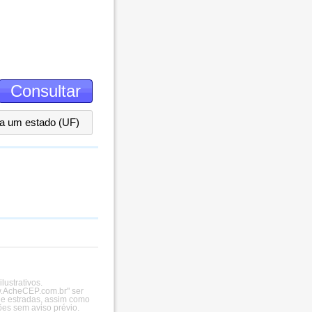
ha um estado (UF)
ustrativos.
ww.AcheCEP.com.br" ser
 e estradas, assim como
es sem aviso prévio.