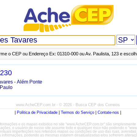
orme o CEP ou Endereço Ex: 01310-000 ou Av. Paulista, 123 e escol
-230
avares
-
Além Ponte
Paulo
www.AcheCEP.com.br
- © 2026 - Busca CEP dos Correios
|
Politica de Privacidade
|
Termos do Serviço
|
Contate-nos
|
formações e os mapas exibidos no site "www.AcheCEP.com.br" são simplesmente il
rmações, o usuário de nosso site assume todo e qualquer risco não podendo o "w
entuais imperfeições nos referidos mapas ou condições de uso das ruas, avenidas
s informações, podendo as mesmas estarem desatualizadas e/ou sofrerem alteraçõ