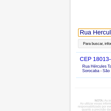
Para buscar, inf
CEP
18013
Rua Hércules T
Sorocaba
-
São 
NOTA:
As in
Ao utilizar essas info
responsabilizado por ev
quanto a precisão da