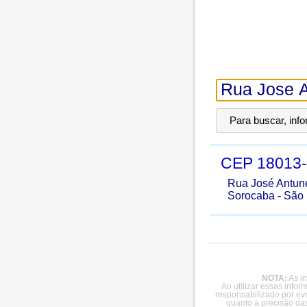
Para buscar, inf
CEP
18013
Rua José Antun
Sorocaba
-
São 
NOTA:
As in
Ao utilizar essas info
responsabilizado por ev
quanto a precisão da