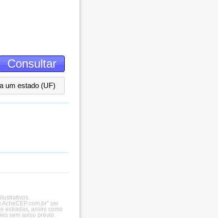
ha um estado (UF)
ustrativos.
ww.AcheCEP.com.br" ser
 e estradas, assim como
es sem aviso prévio.