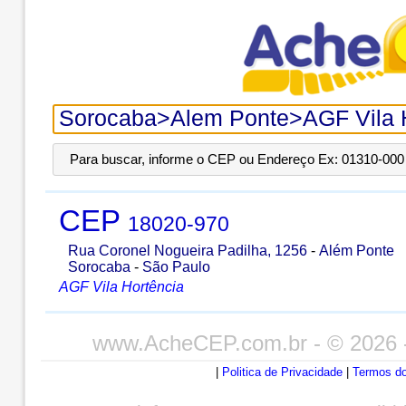
Para buscar, informe o CEP ou Endereço Ex: 01310-000 
CEP
18020-970
Rua Coronel Nogueira Padilha, 1256
-
Além Ponte
Sorocaba
-
São Paulo
AGF Vila Hortência
www.AcheCEP.com.br
- © 2026 
|
Politica de Privacidade
|
Termos do