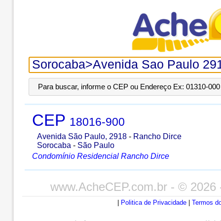
Para buscar, informe o CEP ou Endereço Ex: 01310-000 
CEP
18016-900
Avenida São Paulo, 2918
-
Rancho Dirce
Sorocaba
-
São Paulo
Condomínio Residencial Rancho Dirce
www.AcheCEP.com.br
- © 2026 
|
Politica de Privacidade
|
Termos do