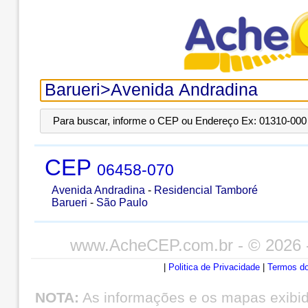
Para buscar, informe o CEP ou Endereço Ex: 01310-000 
CEP
06458-070
Avenida Andradina
-
Residencial Tamboré
Barueri
-
São Paulo
www.AcheCEP.com.br
- © 2026 
|
Politica de Privacidade
|
Termos do
NOTA:
As informações e os mapas exibi