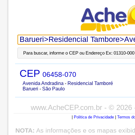
Para buscar, informe o CEP ou Endereço Ex: 01310-000 
CEP
06458-070
Avenida Andradina
-
Residencial Tamboré
Barueri
-
São Paulo
www.AcheCEP.com.br
- © 2026 
|
Politica de Privacidade
|
Termos do
NOTA:
As informações e os mapas exibi