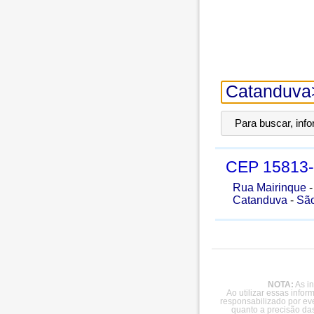
Para buscar, inf
CEP
15813
Rua Mairinque
Catanduva
-
São
NOTA:
As in
Ao utilizar essas info
responsabilizado por ev
quanto a precisão da