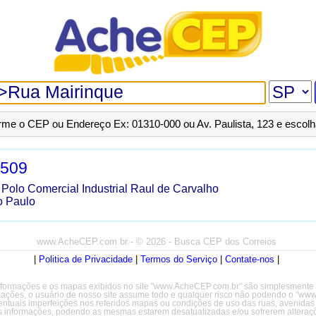
orme o CEP ou Endereço Ex: 01310-000 ou Av. Paulista, 123 e escol
-509
-
Polo Comercial Industrial Raul de Carvalho
 Paulo
www.AcheCEP.com.br
- © 2026 - Busca CEP dos Correios
|
Politica de Privacidade
|
Termos do Serviço
|
Contate-nos
|
formações e os mapas exibidos no site "www.AcheCEP.com.br" são simplesmente il
rmações, o usuário de nosso site assume todo e qualquer risco não podendo o "w
entuais imperfeições nos referidos mapas ou condições de uso das ruas, avenidas
s informações, podendo as mesmas estarem desatualizadas e/ou sofrerem alteraçõ