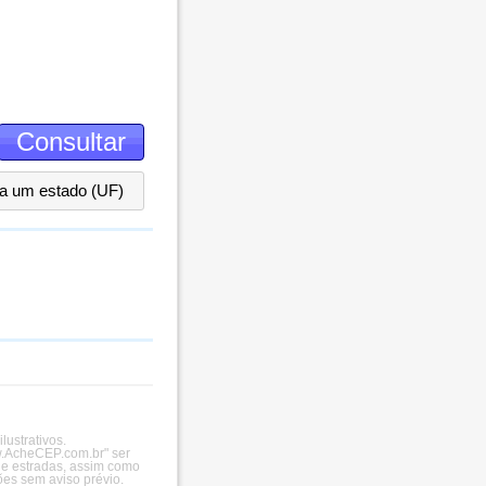
ha um estado (UF)
ustrativos.
ww.AcheCEP.com.br" ser
 e estradas, assim como
es sem aviso prévio.